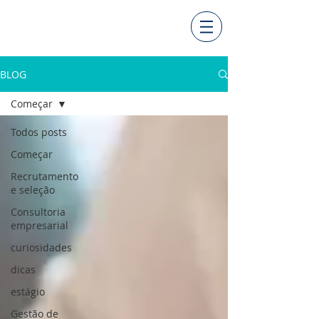
BLOG
Começar
Todos posts
Começar
Recrutamento
e seleção
Consultoria
empresarial
curiosidades
dicas
estágio
Gestão de