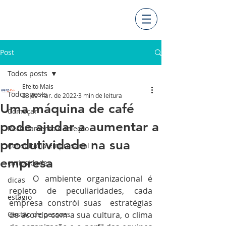
Post
Todos posts
Efeito Mais
Todos posts
23 de mar. de 2022
3 min de leitura
Uma máquina de café
Começar
pode ajudar a aumentar a
Recrutamento e seleção
produtividade na sua
Consultoria empresarial
empresa
curiosidades
	O ambiente organizacional é 
dicas
repleto de peculiaridades, cada 
estágio
empresa constrói suas  estratégias 
Gestão de pessoas
de acordo com a sua cultura, o clima 