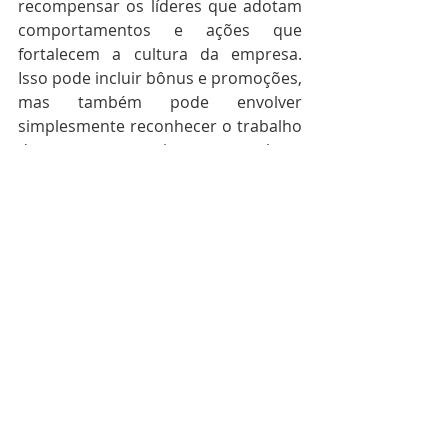
recompensar os líderes que adotam 
comportamentos e ações que 
fortalecem a cultura da empresa. 
Isso pode incluir bônus e promoções, 
mas também pode envolver 
simplesmente reconhecer o trabalho 
duro e o compromisso com a cultura 
organizacional em avaliações de 
desempenho e feedback regular.
Consultoria empresarial
Gestão de pessoas
Posts recentes
Ver tudo