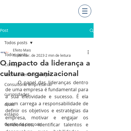
Post
Todos posts
Efeito Mais
Todos posts
13 de mar. de 2023
2 min de leitura
O impacto da liderança a
Começar
cultura organizacional
Recrutamento e seleção
	O papel das lideranças dentro 
Consultoria empresarial
de uma empresa é fundamental para 
curiosidades
a sua efetividade e sucesso. É ela 
quem carrega a responsabilidade de 
dicas
definir os objetivos e estratégias da 
estágio
empresa, motivar e engajar os 
Gestão de pessoas
funcionários, identificar talentos e 