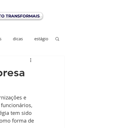
TO TRANSFORMAIS
s
dicas
estágio
presa
funcionários, 
égia tem sido 
como forma de 