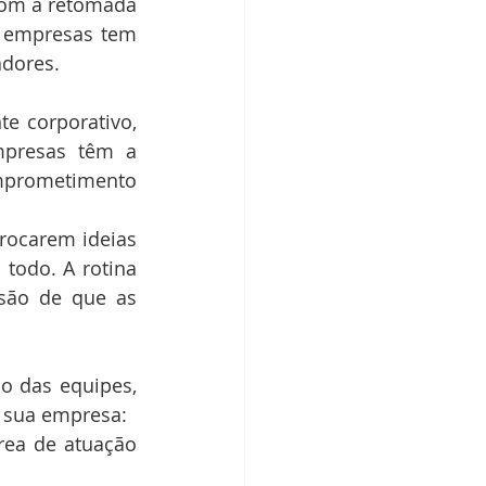
com a retomada 
s empresas tem 
adores.
presas têm a 
omprometimento 
ocarem ideias 
todo. A rotina 
são de que as 
 sua empresa: 
rea de atuação 