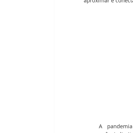
aproximar e conecta
	A pandemia da Covid-19 afastou funcionários dos escritórios e, como 