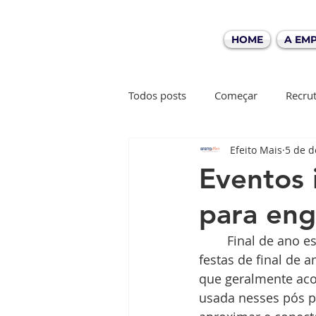
HOME
A EM
Todos posts
Começar
Recru
Efeito Mais
5 de d
Gestão de pessoas
Collabs
Eventos 
para eng
	Final de ano está aí e muitas empresas estão fazendo suas confraternizações e 
festas de final de 
que geralmente aco
usada nesses pós p