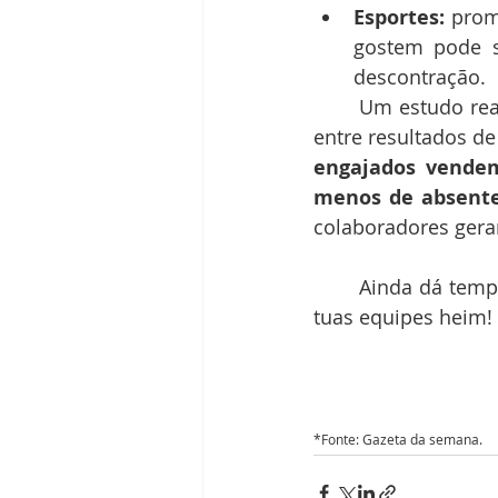
Esportes:
 prom
gostem pode s
descontração. 
	Um estudo realizado em 2020 pelo Instituto de Pesquisa Gallup sobre a diferença 
entre resultados de
engajados vendem
menos de absente
colaboradores gera
	Ainda dá tempo de incluir no teu planejamento pra 2023 ações de integração das 
tuas equipes heim!
*Fonte: Gazeta da semana.