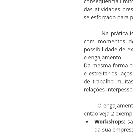
consequência limito
das atividades pre
se esforçado para p
         Na prática isso significa a promoção de eventos fora do ambiente corporativo, 
com momentos de 
possibilidade de ex
e engajamento.
Da mesma forma os 
e estreitar os laço
de trabalho muita
relações interpess
       O engajamento de funcionários é super importante para o sucesso das equipes, 
então veja 2 exemp
Workshops:
 s
da sua empresa