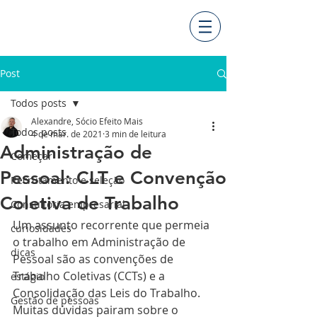
Post
Todos posts
Alexandre, Sócio Efeito Mais
Todos posts
4 de mar. de 2021
3 min de leitura
Administração de
Começar
Pessoal: CLT e Convenção
Recrutamento e seleção
Coletiva de Trabalho
Consultoria empresarial
Um assunto recorrente que permeia 
curiosidades
o trabalho em Administração de 
dicas
Pessoal são as convenções de 
Trabalho Coletivas (CCTs) e a 
estágio
Consolidação das Leis do Trabalho. 
Gestão de pessoas
Muitas dúvidas pairam sobre o 