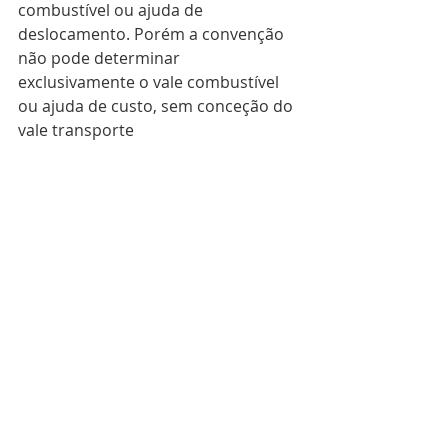
combustível ou ajuda de 
deslocamento. Porém a convenção 
não pode determinar 
exclusivamente o vale combustível 
ou ajuda de custo, sem conceção do 
vale transporte
Espero que o exemplo tenha 
clareado um pouco as dúvidas.
Ao se iniciar em uma 
nova empresa 
para trabalhar, deve-se verificar 
qual o Sindicato da categoria da 
empresa e buscar a CCT
, visto que 
esta será clara quanto aos direitos e 
deveres da empresa. 
Caso algum 
item não esteja contido ou previsto 
na CCT, então passa a valer a 
normativa da CLT.