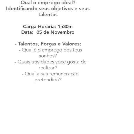
Qual o emprego ideal?
Identificando seus objetivos e seus
talentos
Carga Horária: 1h30m
Data: 05 de Novembro
- Talentos
, Forças e
Valores;
- Qual é o emprego dos teus
sonhos?
- Quais atividades você gosta de
realizar?
- Qual a sua remuneração
pretendida?
- No que você é bom
naturalmente?
Terceiro encontro:
Como conseguir o emprego ideal:
Mercado de Trabalho e Plano de
Ação