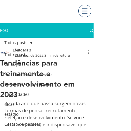
Post
Todos posts
Efeito Mais
Todos posts
12 de dez. de 2022
3 min de leitura
Tendências para
Começar
treinamento e
Recrutamento e seleção
desenvolvimento em
Consultoria empresarial
2023
curiosidades
A cada ano que passa surgem novas 
dicas
formas de pensar recrutamento, 
estágio
seleção e desenvolvimento. Se você 
Gestão de pessoas
atua nessa área, é indispensável que 