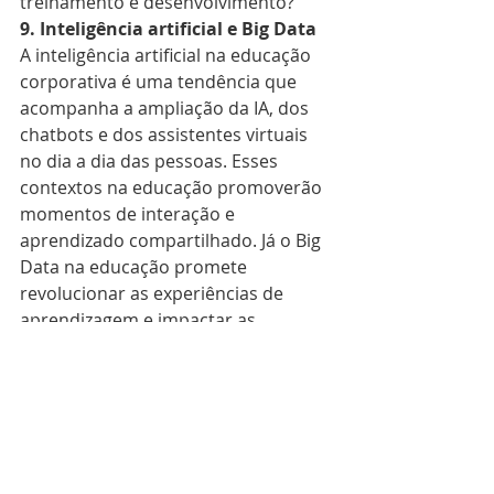
treinamento e desenvolvimento?
9. Inteligência artificial e Big Data
A inteligência artificial na educação 
corporativa é uma tendência que 
acompanha a ampliação da IA, dos 
chatbots e dos assistentes virtuais 
no dia a dia das pessoas. Esses 
contextos na educação promoverão 
momentos de interação e 
aprendizado compartilhado. Já o Big 
Data na educação promete 
revolucionar as experiências de 
aprendizagem e impactar as 
decisões instrucionais através do 
uso dos dados gerados nos 
ambientes de aprendizagem.
10. Edutretenimento ou 
Edutainment
Nada mais é do que a fusão do 