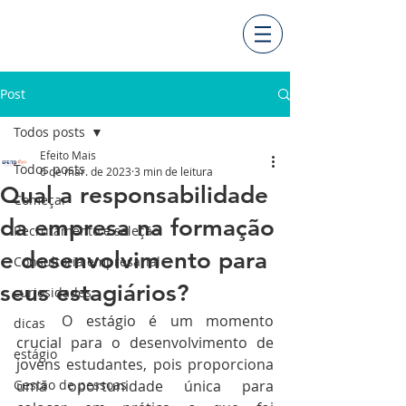
Post
Todos posts
Efeito Mais
Todos posts
6 de mar. de 2023
3 min de leitura
Qual a responsabilidade
Começar
da empresa na formação
Recrutamento e seleção
e desenvolvimento para
Consultoria empresarial
seus estagiários?
curiosidades
	O estágio é um momento 
dicas
crucial para o desenvolvimento de 
estágio
jovens estudantes, pois proporciona 
Gestão de pessoas
uma oportunidade única para 