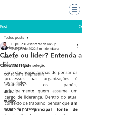
Post
Todos posts
Filipe Bosi, Assistente de R&S Jr.
Todos posts
6 de jan. de 2022
2 min de leitura
Chefe ou líder? Entenda a
Começar
diferença
Recrutamento e seleção
Uma das novas formas de pensar os 
Consultoria empresarial
processos nas organizações é 
curiosidades
estabelecer os papéis, 
principalmente quem assume um 
dicas
cargo de liderança. Dentro do atual 
estágio
contexto de trabalho, pensar que 
um 
Gestão de pessoas
líder é a principal fonte de 