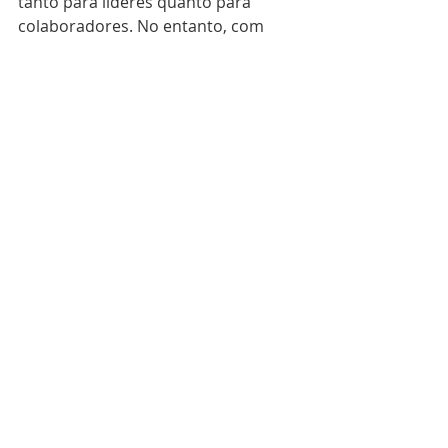
tanto para líderes quanto para 
colaboradores. No entanto, com 
empatia, comunicação e 
ferramentas digitais, os projetos 
poderão ser entregues com sucesso.
Posts recentes
Ver tudo