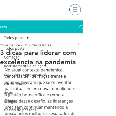
Post
Todos posts
24 de mar. de 2021
2 min de leitura
Todos posts
3 dicas para liderar com
Começar
excelência na pandemia
Recrutamento e seleção
No atual contexto pandêmico, 
Consultoria empresarial
centenas de lideranças frente a 
equipes tiveram que se reinventar 
curiosidades
para atuarem em nova modalidade: 
dicas
a gestão home office e remota. 
Diante desse desafio, as lideranças 
estágio
precisam continuar mantendo a 
Gestão de pessoas
busca pelos melhores resultados de 